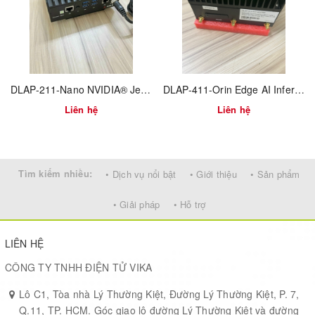
logistics, healthcare, agriculture, and more.
Designed for ease of use and speed of deployment, Jetson is the
most flexible platform to get to market and continuously update
over the lifetime of a product.
DLAP-211-Nano NVIDIA® Jetson Nano™ Edge Inference Platform
DLAP-411-Orin Edge AI Inference Platform by NVIDIA® Jetson AGX Orin™
Liên hệ
Liên hệ
VIEW TECHNICAL SPECIFICATIONS >
NVIDIA Volta architecture with 384 NVIDIA
GPU
Tìm kiếm nhiều:
• Dịch vụ nổi bật
• Giới thiệu
• Sản phẩm
CUDA® cores and 48 Tensor cores
• Giải pháp
• Hỗ trợ
6-core NVIDIA Carmel ARM®v8.2 64-bit
CPU
CPU 6 MB L2 + 4 MB L3
LIÊN HỆ
CÔNG TY TNHH ĐIỆN TỬ VIKA
DL
2x NVDLA Engines
Accelerator
Lô C1, Tòa nhà Lý Thường Kiệt, Đường Lý Thường Kiệt, P. 7,
Q.11, TP. HCM. Góc giao lộ đường Lý Thường Kiệt và đường