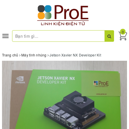
0
Toggle
navigation
Trang chủ
Máy tính nhúng
Jetson Xavier NX Developer Kit