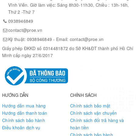
Vision
Vĩnh Viễn. Giờ làm việc: Sáng 8h30-11h30, Chiều : 13h-16h,
7-Way VLIW Vision Processor
Accelerator
Thứ 2 -Thứ 7
0938946849
Memory
8 GB 128-bit LPDDR4x @ 51.2GB/s
contact@proe.vn
Kỹ thuật:
0938946849
- Email:
contact@proe.vn
Storage
microSD (not included)
Giấy phép ĐKKD số 0314481872 do Sở KH&ĐT thành phố Hồ Chí
Minh cấp ngày 27/6/2017
Video
2x 4K @ 30 | 6x 1080p @ 60 | 14x 1080p
Encode
@ 30 (H.265/H.264)
2x 4K @ 60 | 4x 4K @ 30 | 12x 1080p @
Video
60 | 32x 1080p @ 30 (H.265)
HƯỚNG DẪN
CHÍNH SÁCH
Decode
2x 4K @ 30 | 6x 1080p @ 60 | 16x 1080p
@ 30 (H.264)
Hướng dẫn mua hàng
Chính sách bảo mật
Hướng dẫn thanh toán
Chính sách vận chuyển
Camera
2x MIPI CSI-2 DPHY lanes
Chính sách bảo hành
Chính sách đổi trả hàng và
Điều khoản dịch vụ
hoàn tiền
Chính sách bảo hành