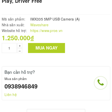
Play, Driver Free
Mã sản phẩm:
IMX335 5MP USB Camera (A)
Nhà sản xuất:
Waveshare
Website hỗ trợ:
https://www.proe.vn
1.250.000₫
+
MUA NGAY
–
Bạn cần hỗ trợ?
Mua sản phẩm
0938946849
Liên hệ