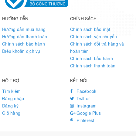
Windows, Linux, mac OS
OS
HƯỚNG DẪN
CHÍNH SÁCH
Connecting With USB Cable
Hướng dẫn mua hàng
Chính sách bảo mật
Hướng dẫn thanh toán
Chính sách vận chuyển
Outline Dimensions
Chính sách bảo hành
Chính sách đổi trả hàng và
Điều khoản dịch vụ
hoàn tiền
Resources & Services
Chính sách bảo hành
Chính sách thanh toán
Wiki:
IMX335_5MP_USB_Camera_(A)
HỖ TRỢ
KẾT NỐI
Tìm kiếm
Facebook
Đăng nhập
Twitter
Đăng ký
Instagram
Giỏ hàng
Google Plus
Pinterest