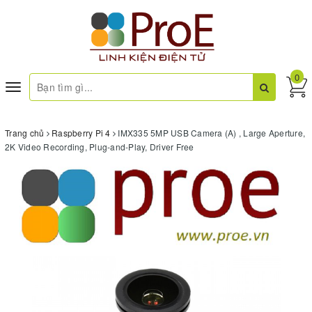
0
Toggle
navigation
Trang chủ
Raspberry Pi 4
IMX335 5MP USB Camera (A) , Large Aperture,
2K Video Recording, Plug-and-Play, Driver Free