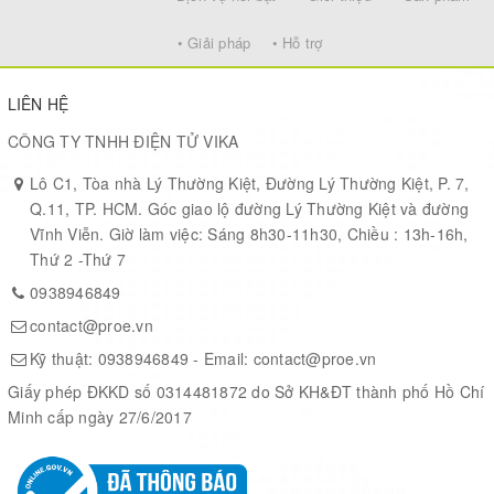
• Giải pháp
• Hỗ trợ
Static image
2592 × 1944
resolution
LIÊN HỆ
IMAGE
30 FPS 2592 × 1944
CÔNG TY TNHH ĐIỆN TỬ VIKA
(Full Frame)
Video
30 FPS 1920 × 1080
Lô C1, Tòa nhà Lý Thường Kiệt, Đường Lý Thường Kiệt, P. 7,
recording
(Full HD)
Q.11, TP. HCM. Góc giao lộ đường Lý Thường Kiệt và đường
30 FPS 1280 × 720
Vĩnh Viễn. Giờ làm việc: Sáng 8h30-11h30, Chiều : 13h-16h,
(720P)
Thứ 2 -Thứ 7
0938946849
OPERATING
5V ± 5%
VOLTAGE
contact@proe.vn
Kỹ thuật:
0938946849
- Email:
contact@proe.vn
CAMERA SIZE
23.50 × 19.50 × 36.94 mm
Giấy phép ĐKKD số 0314481872 do Sở KH&ĐT thành phố Hồ Chí
Minh cấp ngày 27/6/2017
MODULE SIZE
38.00 × 38.00 mm
SUPPORTED