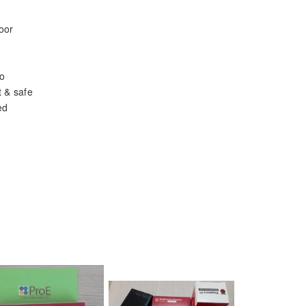
oor
no
 & safe
ed