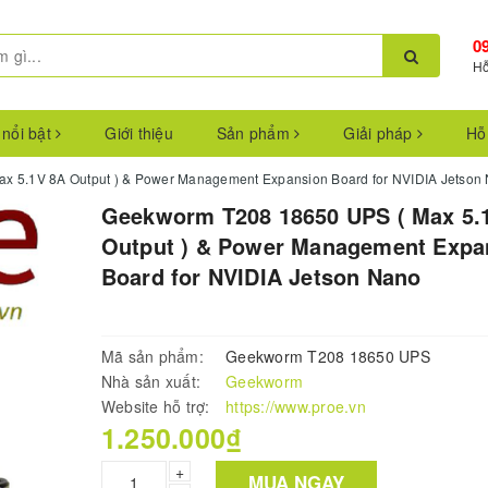
0
Hỗ
 nổi bật
Giới thiệu
Sản phẩm
Giải pháp
Hỗ
x 5.1V 8A Output ) & Power Management Expansion Board for NVIDIA Jetson
Geekworm T208 18650 UPS ( Max 5.
Output ) & Power Management Expa
Board for NVIDIA Jetson Nano
Mã sản phẩm:
Geekworm T208 18650 UPS
Nhà sản xuất:
Geekworm
Website hỗ trợ:
https://www.proe.vn
1.250.000₫
+
MUA NGAY