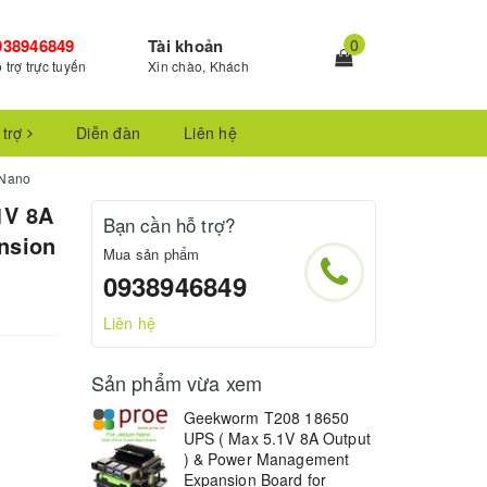
938946849
Tài khoản
0
 trợ trực tuyến
Xin chào, Khách
 trợ
Diễn đàn
Liên hệ
 Nano
1V 8A
Bạn cần hỗ trợ?
nsion
Mua sản phẩm
0938946849
Liên hệ
Sản phẩm vừa xem
Geekworm T208 18650
UPS ( Max 5.1V 8A Output
) & Power Management
Expansion Board for