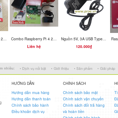
demanding Jetson Nano set ups
s
protection
tery voltage and percentage via i2c)
Combo Raspberry Pi 4 2GB RAM vỏ ABS
Combo Raspberry Pi 4 2GB RAM Full vỏ nhôm
Nguồn 5V, 3A USB Type C Raspberry Pi 4
ost converter
Liên hệ
120.000₫
nd discharging levels of 25%, 50% , 75% and 100%
m nhiều:
• Dịch vụ nổi bật
• Giới thiệu
• Sản phẩm
• Giải pháp
ss-ON, Hold the button pressed at least 3s -OFF)
HƯỚNG DẪN
CHÍNH SÁCH
H
ED and GPIO indication)
 the GUI
Hướng dẫn mua hàng
Chính sách bảo mật
T
d or restored
Hướng dẫn thanh toán
Chính sách vận chuyển
Đ
g
ze battery life
Chính sách bảo hành
Chính sách đổi trả hàng
Đ
nput voltage to the system
Điều khoản dịch vụ
và hoàn tiền
G
low full system management and battery power management
Chính sách bảo hành