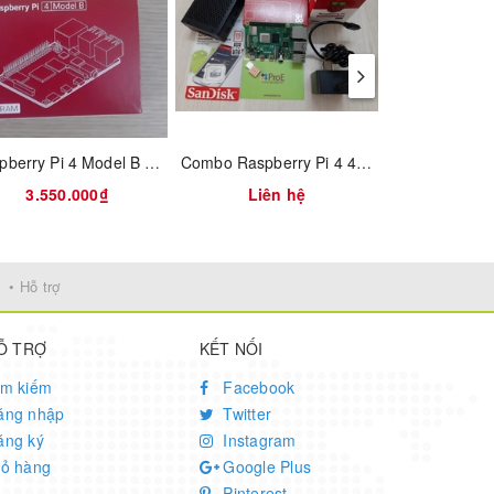
Raspberry Pi 4 Model B 4GB RAM
Combo Raspberry Pi 4 4GB RAM Full vỏ nhôm
3.550.000₫
Liên hệ
320.
• Hỗ trợ
Ỗ TRỢ
KẾT NỐI
ìm kiếm
Facebook
ăng nhập
Twitter
ăng ký
Instagram
iỏ hàng
Google Plus
Pinterest