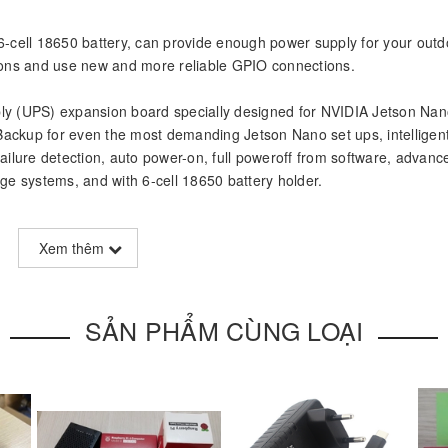
6-cell 18650 battery, can provide enough power supply for your outd
tions and use new and more reliable GPIO connections.
ly (UPS) expansion board specially designed for NVIDIA Jetson Na
ackup for even the most demanding Jetson Nano set ups, intelligent
lure detection, auto power-on, full poweroff from software, advanc
 systems, and with 6-cell 18650 battery holder.
Xem thêm
eptember 16th.
SẢN PHẨM CÙNG LOẠI
UPS)
s (depending on battery type and qty used)