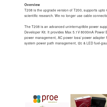
Overview
T208 is the upgrade version of T200, supports upto 
scientific research. We no longer use cable connec
The T208 is an advanced uninterruptible power supp
Developer Kit. It provides Max 5.1V 8000mA Power B
power management, AC power loss/ power adapter fai
system power path management, i2c & LED fuel-gauge
WIKI for reference:
http://raspberrypiwiki.com/T208
Updated the product photo with T208-A1 board at S
Key Features
For use with: Jetson Nano
Operating System: All operating systems
Smart and powerful Uninterruptible Power Supply (
Provides continuous operations for up to 10~30hour