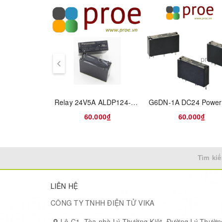
prev
Relay 24V5A ALDP124-24V 4 Chân
60.000₫
60.000₫
Tìm kiế
LIÊN HỆ
CÔNG TY TNHH ĐIỆN TỬ VIKA
Lô C1, Tòa nhà Lý Thường Kiệt, Đường Lý Thườn