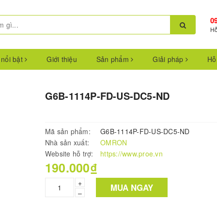
0
Hỗ
 nổi bật
Giới thiệu
Sản phẩm
Giải pháp
Hỗ
G6B-1114P-FD-US-DC5-ND
Mã sản phẩm:
G6B-1114P-FD-US-DC5-ND
Nhà sản xuất:
OMRON
Website hỗ trợ:
https://www.proe.vn
190.000₫
+
MUA NGAY
–