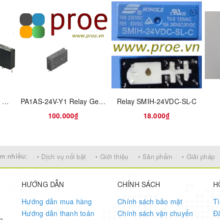
G6DN-1A DC24 Power Relay 24VDC 5A SPST-NO(20x5.08x12.5)mm THT
PA1AS-24V-Y1 Relay Gen Purpose Spst 24V
Relay SMIH-24VDC-SL-C
100.000₫
18.000₫
m nhiều:
• Dịch vụ nổi bật
• Giới thiệu
• Sản phẩm
• Giải pháp
HƯỚNG DẪN
CHÍNH SÁCH
H
Hướng dẫn mua hàng
Chính sách bảo mật
T
Hướng dẫn thanh toán
Chính sách vận chuyển
Đ
g