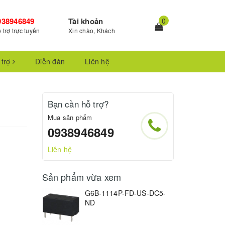
938946849
Tài khoản
0
 trợ trực tuyến
Xin chào, Khách
 trợ
Diễn đàn
Liên hệ
Bạn cần hỗ trợ?
Mua sản phẩm
0938946849
Liên hệ
Sản phẩm vừa xem
G6B-1114P-FD-US-DC5-
ND