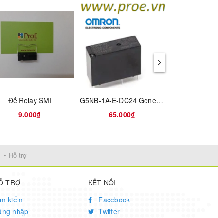
Đế Relay SMI
G5NB-1A-E-DC24 General Purpose Relays SPST-NO Flux-Tight 24VDC High-Capacity
9.000₫
65.000₫
30.0
• Hỗ trợ
Ỗ TRỢ
KẾT NỐI
ìm kiếm
Facebook
ăng nhập
Twitter