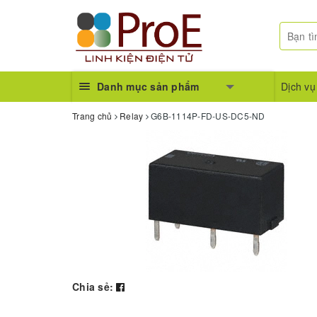
Danh mục sản phẩm
Dịch vụ
Trang chủ
Relay
G6B-1114P-FD-US-DC5-ND
Chia sẻ: