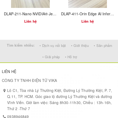
DLAP-211-Nano NVIDIA® Jetson Nano™ Edge Inference Platform
DLAP-411-Orin Edge AI Inference Platform by NVIDIA® Jetson AGX Orin™
Liên hệ
Liên hệ
Tìm kiếm nhiều:
• Dịch vụ nổi bật
• Giới thiệu
• Sản phẩm
• Giải pháp
• Hỗ trợ
LIÊN HỆ
CÔNG TY TNHH ĐIỆN TỬ VIKA
Lô C1, Tòa nhà Lý Thường Kiệt, Đường Lý Thường Kiệt, P. 7,
Q.11, TP. HCM. Góc giao lộ đường Lý Thường Kiệt và đường
Vĩnh Viễn. Giờ làm việc: Sáng 8h30-11h30, Chiều : 13h-16h,
Thứ 2 -Thứ 7
0938946849