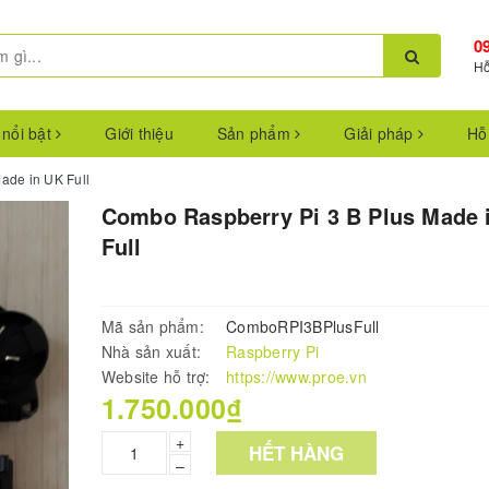
0
Hỗ
 nổi bật
Giới thiệu
Sản phẩm
Giải pháp
Hỗ
ade in UK Full
Combo Raspberry Pi 3 B Plus Made 
Full
Mã sản phẩm:
ComboRPI3BPlusFull
Nhà sản xuất:
Raspberry Pi
Website hỗ trợ:
https://www.proe.vn
1.750.000₫
+
HẾT HÀNG
–