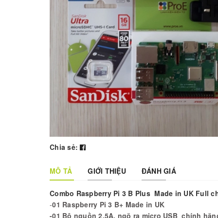
Chia sẻ:
MÔ TẢ
GIỚI THIỆU
ĐÁNH GIÁ
Combo Raspberry Pi 3 B Plus Made in UK Full c
-
01 Raspberry Pi 3 B+ Made in UK
-01 Bộ nguồn 2.5A, ngõ ra micro USB chính hãn