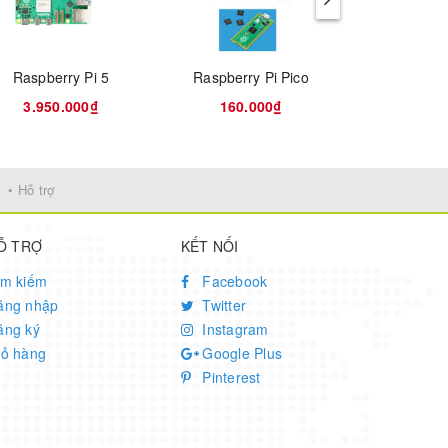
Raspberry Pi 5
Raspberry Pi Pico
3.950.000₫
160.000₫
Liên
• Hỗ trợ
Ỗ TRỢ
KẾT NỐI
ìm kiếm
Facebook
ăng nhập
Twitter
ăng ký
Instagram
iỏ hàng
Google Plus
Pinterest