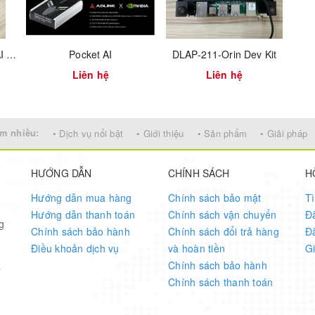
DLAP-411-Orin Edge AI Inference Platform by NVIDIA® Jetson AGX Orin™
Pocket AI
DLAP-211-Orin Dev Kit
Liên hệ
Liên hệ
m nhiều:
• Dịch vụ nổi bật
• Giới thiệu
• Sản phẩm
• Giải pháp
HƯỚNG DẪN
CHÍNH SÁCH
H
Hướng dẫn mua hàng
Chính sách bảo mật
T
Hướng dẫn thanh toán
Chính sách vận chuyển
Đ
g
Chính sách bảo hành
Chính sách đổi trả hàng
Đ
Điều khoản dịch vụ
và hoàn tiền
G
Chính sách bảo hành
7
Chính sách thanh toán