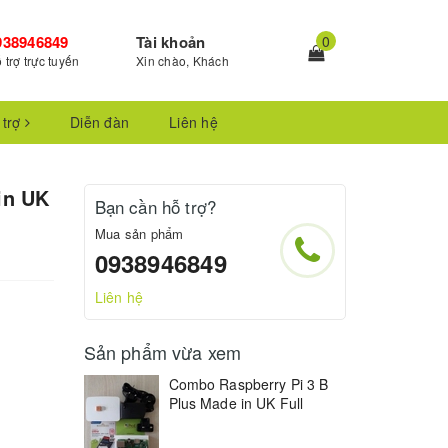
938946849
Tài khoản
0
 trợ trực tuyến
Xin chào, Khách
 trợ
Diễn đàn
Liên hệ
in UK
Bạn cần hỗ trợ?
Mua sản phẩm
0938946849
Liên hệ
Sản phẩm vừa xem
Combo Raspberry Pi 3 B
Plus Made in UK Full