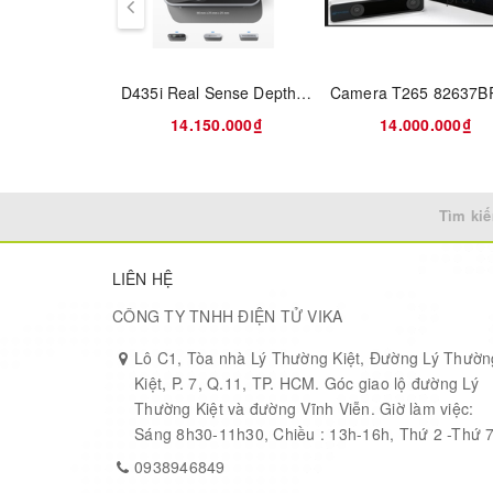
D435i Real Sense Depth Camera
HuskyLens is an easy-to-use AI machine vision
sens
tracking, object recognition, line tracking, color rec
14.150.000₫
14.000.000₫
Tìm kiế
LIÊN HỆ
CÔNG TY TNHH ĐIỆN TỬ VIKA
Lô C1, Tòa nhà Lý Thường Kiệt, Đường Lý Thườn
Kiệt, P. 7, Q.11, TP. HCM. Góc giao lộ đường Lý
Thường Kiệt và đường Vĩnh Viễn. Giờ làm việc:
Sáng 8h30-11h30, Chiều : 13h-16h, Thứ 2 -Thứ 
0938946849