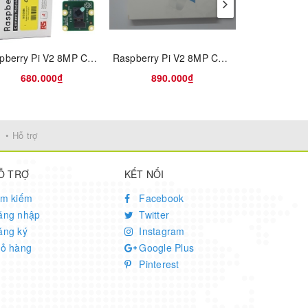
Raspberry Pi V2 8MP Camera Module RS Components
Raspberry Pi V2 8MP Camera Module
bject
680.000₫
890.000₫
4.400
• Hỗ trợ
Ỗ TRỢ
KẾT NỐI
ìm kiếm
Facebook
ăng nhập
Twitter
ăng ký
Instagram
iỏ hàng
Google Plus
Pinterest