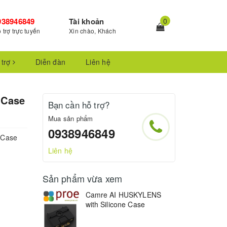
938946849
Tài khoản
0
 trợ trực tuyến
Xin chào, Khách
 trợ
Diễn đàn
Liên hệ
 Case
Bạn cần hỗ trợ?
Mua sản phẩm
0938946849
 Case
Liên hệ
Sản phẩm vừa xem
Camre AI HUSKYLENS
with Silicone Case