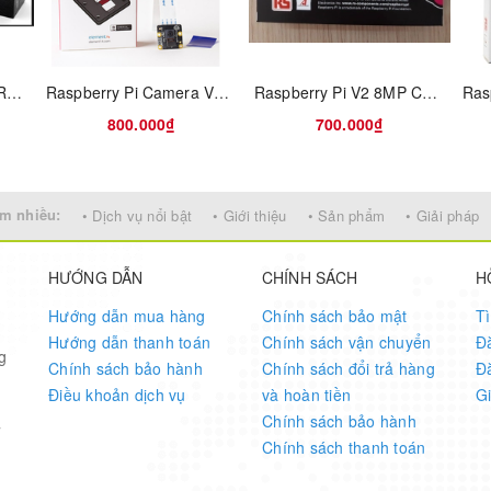
Camera T265 82637BRPLHV Real Sense Tracking
Raspberry Pi Camera V2 8MP Module NoIR (Hồng Ngoại)
Raspberry Pi V2 8MP Camera Module NoIR (Hồng Ngoại) UK
or
. It is equipped with multiple functions, such as face recognition, o
ognition, and tag(QR code) recognition.
800.000₫
700.000₫
m nhiều:
• Dịch vụ nổi bật
• Giới thiệu
• Sản phẩm
• Giải pháp
HƯỚNG DẪN
CHÍNH SÁCH
H
Hướng dẫn mua hàng
Chính sách bảo mật
T
Hướng dẫn thanh toán
Chính sách vận chuyển
Đ
g
Chính sách bảo hành
Chính sách đổi trả hàng
Đ
Điều khoản dịch vụ
và hoàn tiền
G
Chính sách bảo hành
7
Chính sách thanh toán