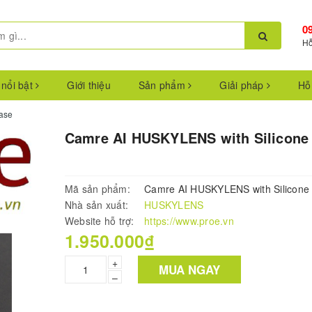
0
Hỗ
 nổi bật
Giới thiệu
Sản phẩm
Giải pháp
Hỗ
ase
Camre AI HUSKYLENS with Silicone
Mã sản phẩm:
Camre AI HUSKYLENS with Silicone
Nhà sản xuất:
HUSKYLENS
Website hỗ trợ:
https://www.proe.vn
1.950.000₫
+
MUA NGAY
–