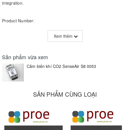
integration.
Product Number:
004-0-0013
Xem thêm
Measurement range:
400 to 2000 ppm (0 to 10 000 ppm extended)
Sản phẩm vừa xem
Power supply:
Cảm biến khí CO2 SenseAir S8 0053
4.5 V to 5.25 V DC
Alarm output (open collector):
SẢN PHẨM CÙNG LOẠI
Open > 1000 ppm, Closed < 800 ppm
PWM output:
0 to 100 % duty cycle for 0 to 2000 ppm