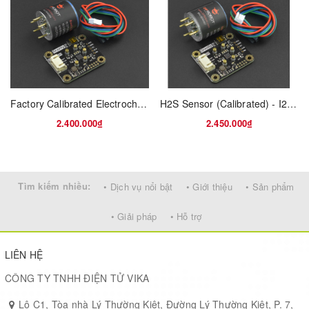
Communication:
UART (Modbus)
Operation temperature:
0 to 50°C
Factory Calibrated Electrochemical CO Sensor (0-1000 ppm, I2C & UART)
H2S Sensor (Calibrated) - I2C & UART
Dimensions (H x W x D):
2.400.000₫
2.450.000₫
8.5 x 33.5 x 20 mm
Accuracy:
± 70 ppm ± 3% of reading at 5 to 30°C, 20-70%RH
Tìm kiếm nhiều:
• Dịch vụ nổi bật
• Giới thiệu
• Sản phẩm
• Giải pháp
• Hỗ trợ
LIÊN HỆ
CÔNG TY TNHH ĐIỆN TỬ VIKA
Lô C1, Tòa nhà Lý Thường Kiệt, Đường Lý Thường Kiệt, P. 7,