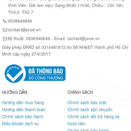
Vĩnh Viễn. Giờ làm việc: Sáng 8h30-11h30, Chiều : 13h-16h,
Thứ 2 -Thứ 7
Minimum DC Input Voltage (V)
240
0938946849
contact@proe.vn
Maximum DC Input Voltage (V)
370
Kỹ thuật:
0938946849
- Email:
contact@proe.vn
Giấy phép ĐKKD số 0314481872 do Sở KH&ĐT thành phố Hồ Chí
Minimum Isolation Voltage
3750VAC
Minh cấp ngày 27/6/2017
Line Regulation
0.5%
Load Regulation
0.5%
HƯỚNG DẪN
CHÍNH SÁCH
Maximum Input Current (A)
2.8(Typ)
Hướng dẫn mua hàng
Chính sách bảo mật
Hướng dẫn thanh toán
Chính sách vận chuyển
Input Frequency (Hz)
47 to 63
Chính sách bảo hành
Chính sách đổi trả hàng và
Điều khoản dịch vụ
hoàn tiền
Tolerance (%)
±1
Chính sách bảo hành