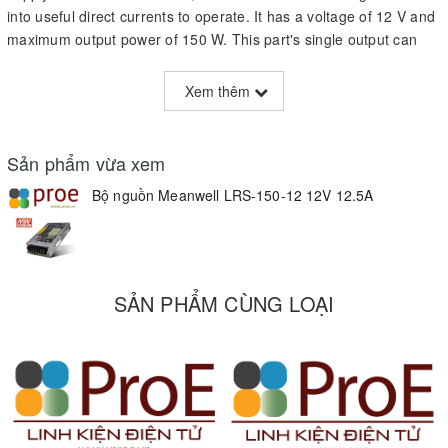
into useful direct currents to operate. It has a voltage of 12 V and
maximum output power of 150 W. This part's single output can
handle a current up to 12.5 A. This part has a temperature range
of -30 °C to 70 °C.
Xem thêm
Product Technical Specifications
Sản phẩm vừa xem
EU RoHS
Compliant
Bộ nguồn Meanwell LRS-150-12 12V 12.5A
ECCN (US)
EAR99
SẢN PHẨM CÙNG LOẠI
Part Status
Active
HTS
8504.40.95.20
Type
Switching