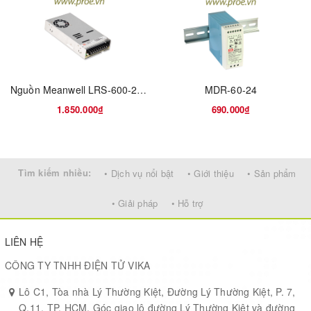
Style
Enclosed
Input/Output Type
AC/DC
Number of Outputs
1
Nguồn Meanwell LRS-600-24 (600W 24V 25A)
MDR-60-24
1.850.000₫
690.000₫
Output Type
Fixed
Output Voltage (V)
12
Tìm kiếm nhiều:
• Dịch vụ nổi bật
• Giới thiệu
• Sản phẩm
Output Current (A)
12.5
• Giải pháp
• Hỗ trợ
Output Power (W)
150
LIÊN HỆ
CÔNG TY TNHH ĐIỆN TỬ VIKA
Minimum AC Input Voltage (V)
85
Lô C1, Tòa nhà Lý Thường Kiệt, Đường Lý Thường Kiệt, P. 7,
Q.11, TP. HCM. Góc giao lộ đường Lý Thường Kiệt và đường
Maximum AC Input Voltage (V)
264