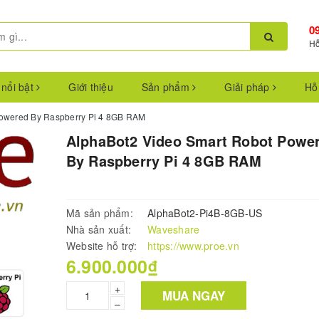
0
Hỗ
 nổi bật
Giới thiệu
Sản phẩm
Giải pháp
Hỗ
Powered By Raspberry Pi 4 8GB RAM
AlphaBot2 Video Smart Robot Powe
By Raspberry Pi 4 8GB RAM
Mã sản phẩm:
AlphaBot2-Pi4B-8GB-US
Nhà sản xuất:
Waveshare
Website hỗ trợ:
https://www.proe.vn
6.900.000₫
+
MUA NGAY
–