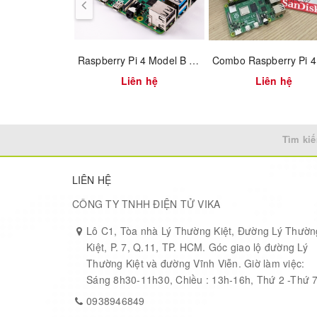
3
4
5
Raspberry Pi 4 Model B 2GB RAM
Liên hệ
Liên hệ
6
7
8
Tìm kiế
9
LIÊN HỆ
10
CÔNG TY TNHH ĐIỆN TỬ VIKA
11
Lô C1, Tòa nhà Lý Thường Kiệt, Đường Lý Thườn
12
Kiệt, P. 7, Q.11, TP. HCM. Góc giao lộ đường Lý
13
Thường Kiệt và đường Vĩnh Viễn. Giờ làm việc:
Sáng 8h30-11h30, Chiều : 13h-16h, Thứ 2 -Thứ 
14
0938946849
15