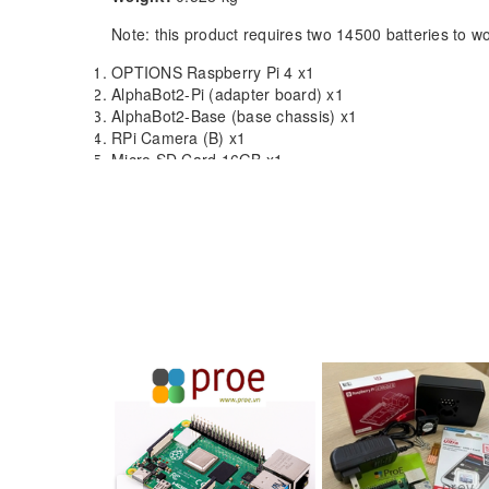
Note: this product requires two 14500 batteries to 
OPTIONS Raspberry Pi 4 x1
AlphaBot2-Pi (adapter board) x1
AlphaBot2-Base (base chassis) x1
RPi Camera (B) x1
Micro SD Card 16GB x1
OPTIONS Power adapter x1
USB Micro-B to USB-C Adapter x1
SG90 servo x2
2 DOF pan and tilt kit x1
IR remote controller x1
FC-20P cable 8cm x1
USB type A plug to micro B plug cable x1
15PIN FFC 25cm x1
AlphaBot2-Pi screws x1
Micro SD Card Reader x1 (Extra Free)
Screwdriver x1 (Extra Free)
1
2
prev