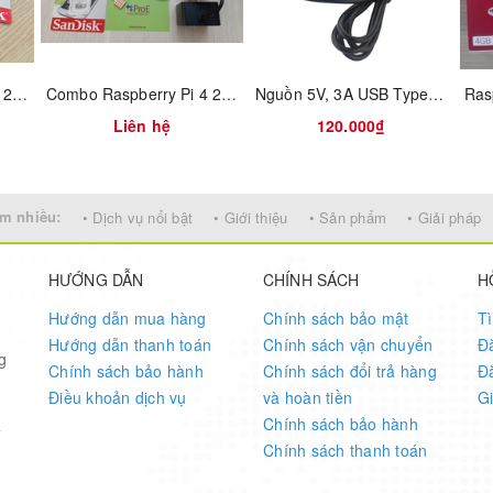
Combo Raspberry Pi 4 2GB RAM vỏ ABS
Combo Raspberry Pi 4 2GB RAM Full vỏ nhôm
Nguồn 5V, 3A USB Type C Raspberry Pi 4
Liên hệ
120.000₫
m nhiều:
• Dịch vụ nổi bật
• Giới thiệu
• Sản phẩm
• Giải pháp
HƯỚNG DẪN
CHÍNH SÁCH
H
Hướng dẫn mua hàng
Chính sách bảo mật
T
Hướng dẫn thanh toán
Chính sách vận chuyển
Đ
g
Chính sách bảo hành
Chính sách đổi trả hàng
Đ
Điều khoản dịch vụ
và hoàn tiền
G
Chính sách bảo hành
7
Chính sách thanh toán