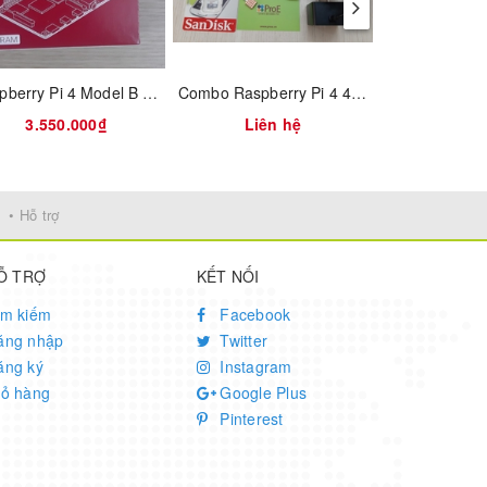
Raspberry Pi 4 Model B 4GB RAM
Combo Raspberry Pi 4 4GB RAM Full vỏ nhôm
3.550.000₫
Liên hệ
320.
• Hỗ trợ
Ỗ TRỢ
KẾT NỐI
ìm kiếm
Facebook
ăng nhập
Twitter
ăng ký
Instagram
iỏ hàng
Google Plus
Pinterest